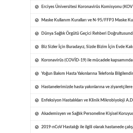
Erciyes Üniversitesi Koronavirüs Komisyonu (KOV-K
Maske Kullanım Kuralları ve N-95/FFP3 Maske Ku
Dünya Sağlık Örgütü Geçici Rehberi Doğrultusunda 
Biz Sizler İçin Buradayız, Sizde Bizim İçin Evde Kal
Koronavirüs (COVİD-19) ile mücadele kapsamında po
Yoğun Bakım Hasta Yakınlarına Telefonla Bilgilendi
Hastanelerimizde hasta yakınlarına ve ziyaretçilere yö
Enfeksiyon Hastalıkları ve Klinik Mikrobiyoloji A.
Akademisyen ve Sağlık Personeline Kişisel Koruyu
2019-nCoV Hastalığı ile ilgili olarak hastanede çalı