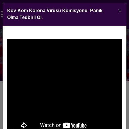
×
Kov-Kom Korona Virüsü Komisyonu -Panik
Olma Tedbirli Ol.
07.07.2020 Tarih Ve Saat 16:30
İtibariyle Covid-19 Kapsamında
Takip Edilen Hasta Sayıları
DEVAMI...
KOV-KOM TOPLANTI KARARLARI 12
Yer:
Rektörlük Senato Toplantı Salonu
Tarih:
23/09/2020
Saat:
14:00-16:00
Sayı:
12
KOMİSYON KARARLARI