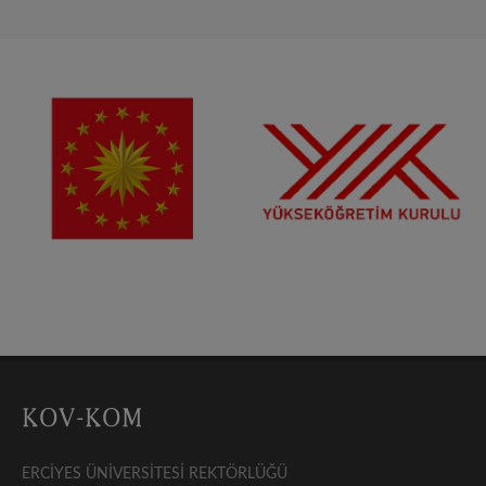
ERCİYES ÜNİVERSİTESİ REKTÖRLÜĞÜ