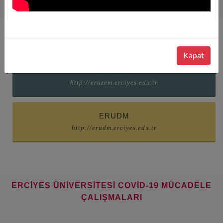
ERCİYES ÜNİVERSİTESİ UZAKTAN EĞİTİM
Kapat
ERUZEM
http://eruzem.erciyes.edu.tr
ERUDM
http://erudm.erciyes.edu.tr
ERCİYES ÜNİVERSİTESİ COVİD-19 MÜCADELE
ÇALIŞMALARI